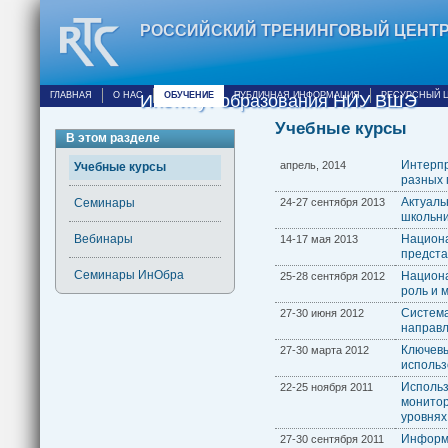
РОССИЙСКИЙ ТРЕНИНГОВЫЙ ЦЕНТ
ГЛАВНАЯ
О НАС
ОБУЧЕНИЕ
ПУБЛИЧНАЯ ИНФОРМАЦИЯ
РЕСУРСНЫЙ 
Институт образования НИУ ВШЭ
Учебные курсы
В этом разделе
Интерп
апрель, 2014
Учебные курсы
разных 
Актуал
24-27 сентября 2013
Семинары
школьни
Национ
Вебинары
14-17 мая 2013
предста
Семинары ИнОбра
Национ
25-28 сентября 2012
роль и 
Систем
27-30 июня 2012
направл
Ключевы
27-30 марта 2012
использ
Использ
22-25 ноября 2011
монито
уровнях
Информ
27-30 сентября 2011