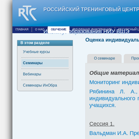
РОССИЙСКИЙ ТРЕНИНГОВЫЙ ЦЕНТ
ГЛАВНАЯ
О НАС
ОБУЧЕНИЕ
ПУБЛИЧНАЯ ИНФОРМАЦИЯ
РЕСУРСНЫЙ 
Институт образования НИУ ВШЭ
Оценка индивидуаль
В этом разделе
Учебные курсы
О семинаре
Про
Семинары
Общие материа
Вебинары
Мониторинг индиви
Семинары ИнОбра
Рябинина Л. А.
индивидуального 
учащихся.
Сессия 1.
Вальдман И.А. Пр