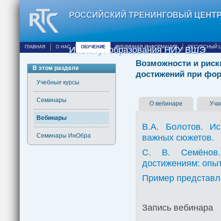
РОССИЙСКИЙ ТРЕНИНГОВЫЙ ЦЕНТ
ГЛАВНАЯ
О НАС
ОБУЧЕНИЕ
ПУБЛИЧНАЯ ИНФОРМАЦИЯ
РЕСУРСНЫЙ 
Институт образования НИУ ВШЭ
Возможности и риск
В этом разделе
достижений при фор
Учебные курсы
Семинары
О вебинаре
Уча
Вебинары
В.А. Болотов. Ис
важных сюжетов.
Семинары ИнОбра
С. В. Семёнов.
достижениям: опыт
Пример представл
Запись вебинара