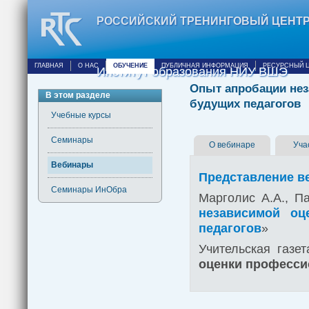
РОССИЙСКИЙ ТРЕНИНГОВЫЙ ЦЕНТ
ГЛАВНАЯ
О НАС
ОБУЧЕНИЕ
ПУБЛИЧНАЯ ИНФОРМАЦИЯ
РЕСУРСНЫЙ 
Институт образования НИУ ВШЭ
Опыт апробации не
В этом разделе
будущих педагогов
Учебные курсы
Семинары
О вебинаре
Уча
Вебинары
Представление в
Семинары ИнОбра
Марголис А.А., П
независимой оц
педагогов
»
Учительская газет
оценки професси