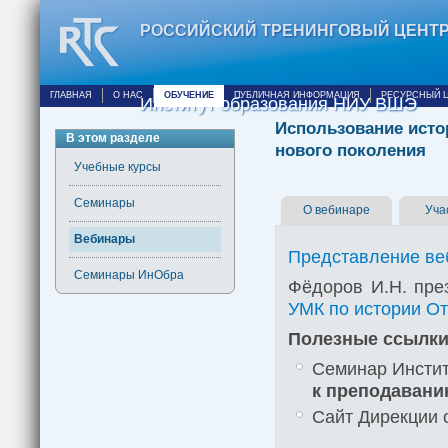
РОССИЙСКИЙ ТРЕНИНГОВЫЙ ЦЕНТ
ГЛАВНАЯ
О НАС
ОБУЧЕНИЕ
ПУБЛИЧНАЯ ИНФОРМАЦИЯ
РЕСУРСНЫЙ 
Институт образования НИУ ВШЭ
Использование исто
В этом разделе
нового поколения
Учебные курсы
Семинары
О вебинаре
Уча
Вебинары
Представление ве
Семинары ИнОбра
Фёдоров И.Н. пре
УМК по истории От
Полезные ссылки
Семинар Инстит
к преподавани
Сайт Дирекции