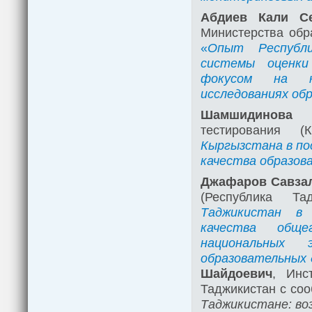
Абдиев Кали Се
Министерства обр
«
Опыт Республи
системы оценки
фокусом на на
исследованиях об
Шамшидинова Б
тестирования 
Кыргызстана в по
качества образов
Джафаров Савзал
(Республика Т
Таджикистан в 
качества обще
национальных 
образовательных
Шайдоевич
, Инс
Таджикистан с со
Таджикистане: во