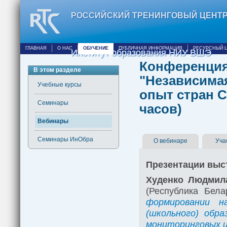
РОССИЙСКИЙ ТРЕНИНГОВЫЙ ЦЕНТ
ГЛАВНАЯ
О НАС
ОБУЧЕНИЕ
ПУБЛИЧНАЯ ИНФОРМАЦИЯ
РЕСУРСНЫЙ 
Институт образования НИУ ВШЭ
Конференция
В этом разделе
"Независимая
Учебные курсы
опыт стран СН
Семинары
часов)
Вебинары
Семинары ИнОбра
О вебинаре
Уча
Презентации выс
Худенко Людмил
(Республика Бел
формировании н
(школьного) обра
мониторинговых и