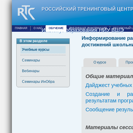
РОССИЙСКИЙ ТРЕНИНГОВЫЙ ЦЕНТ
ГЛАВНАЯ
О НАС
ОБУЧЕНИЕ
ПУБЛИЧНАЯ ИНФОРМАЦИЯ
РЕСУРСНЫЙ 
Институт образования НИУ ВШЭ
Информирование раз
В этом разделе
достижений школьн
Учебные курсы
Семинары
О курсе
Про
Вебинары
Общие материа
Семинары ИнОбра
Дайджест учебных
Создание и рас
результатам прог
Сообщение резуль
Материалы сесс