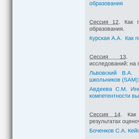
образования
Сессия 12
. Как 
образования.
Курская А.А. Как 
Сессия 1
3
. И
исследований: на 
Львовский В.А.
школьников (SAM)
Авдеева С.М. Ин
компетентности в
Сессия 14
. Как
результатах оцен
Боченков С.А. Кей