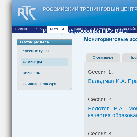
РОССИЙСКИЙ ТРЕНИНГОВЫЙ ЦЕНТ
ГЛАВНАЯ
О НАС
ОБУЧЕНИЕ
ПУБЛИЧНАЯ ИНФОРМАЦИЯ
РЕСУРСНЫЙ 
Институт образования НИУ ВШЭ
Мониторинговые исс
В этом разделе
Учебные курсы
О семинаре
Про
Семинары
Сессия 1.
Вебинары
Вальдман И.А. Пре
Семинары ИнОбра
Сессия 2.
Болотов В.А. Мо
качества образова
Сессия 3.